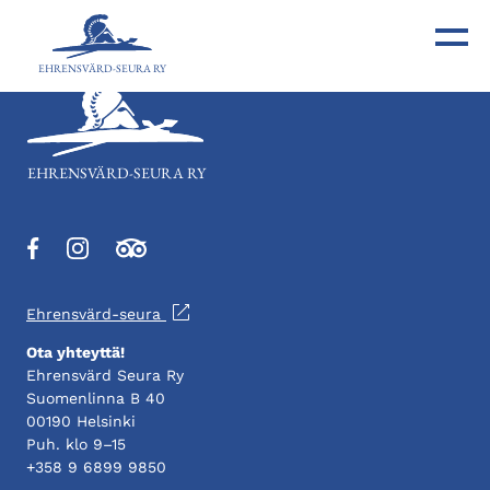
EHRENSVÄRD-SEURA RY
EHRENSVÄRD-SEURA RY
Aukeaa
Aukeaa
Aukeaa
uuteen
uuteen
uuteen
välilehteen
välilehteen
välilehteen
Ehrensvärd-seura
Ota yhteyttä!
Ehrensvärd Seura Ry
Suomenlinna B 40
00190 Helsinki
Puh. klo 9–15
+358 9 6899 9850